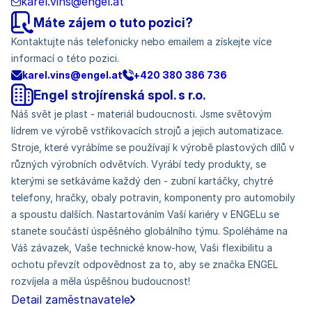
karel.vins@engel.at
Máte zájem o tuto pozici?
Kontaktujte nás telefonicky nebo emailem a získejte více
informací o této pozici.
karel.vins@engel.at
+420 380 386 736
Engel strojírenská spol. s r.o.
Náš svět je plast - materiál budoucnosti. Jsme světovým
lídrem ve výrobě vstřikovacích strojů a jejich automatizace.
Stroje, které vyrábíme se používají k výrobě plastových dílů v
různých výrobních odvětvích. Vyrábí tedy produkty, se
kterými se setkáváme každý den - zubní kartáčky, chytré
telefony, hračky, obaly potravin, komponenty pro automobily
a spoustu dalších. Nastartováním Vaší kariéry v ENGELu se
stanete součástí úspěšného globálního týmu. Spoléháme na
Váš závazek, Vaše technické know-how, Vaši flexibilitu a
ochotu převzít odpovědnost za to, aby se značka ENGEL
rozvíjela a měla úspěšnou budoucnost!
Detail zaměstnavatele