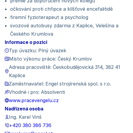
prémie za doporučení nových kolegů
očkování proti chřipce a klíšťové encefalitidě
firemní fyzioterapeut a psycholog
svozové autobusy zdarma z Kaplice, Velešína a
Českého Krumlova
Informace o pozici
Typ úvazku: Plný úvazek
Místo výkonu práce: Český Krumlov
Adresa pracoviště: Českobudějovická 314, 382 41
Kaplice
Zaměstnavatel: Engel strojírenská spol. s r.o.
Vhodné i pro: Absolventi
www.pracevengelu.cz
Nadřízená osoba
Ing. Karel Vinš
+420 380 386 736