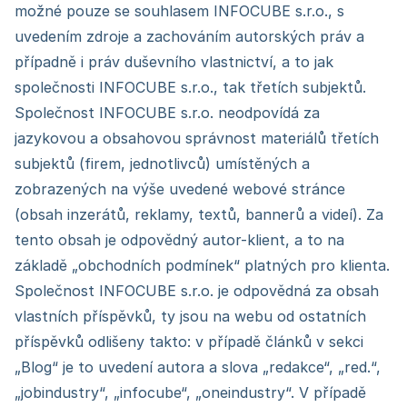
možné pouze se souhlasem INFOCUBE s.r.o., s
uvedením zdroje a zachováním autorských práv a
případně i práv duševního vlastnictví, a to jak
společnosti INFOCUBE s.r.o., tak třetích subjektů.
Společnost INFOCUBE s.r.o. neodpovídá za
jazykovou a obsahovou správnost materiálů třetích
subjektů (firem, jednotlivců) umístěných a
zobrazených na výše uvedené webové stránce
(obsah inzerátů, reklamy, textů, bannerů a videí). Za
tento obsah je odpovědný autor-klient, a to na
základě „obchodních podmínek“ platných pro klienta.
Společnost INFOCUBE s.r.o. je odpovědná za obsah
vlastních příspěvků, ty jsou na webu od ostatních
příspěvků odlišeny takto: v případě článků v sekci
„Blog“ je to uvedení autora a slova „redakce“, „red.“,
„jobindustry“, „infocube“, „oneindustry“. V případě