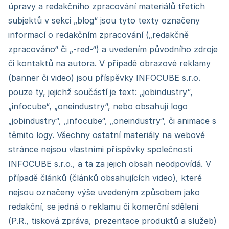
úpravy a redakčního zpracování materiálů třetích
subjektů v sekci „blog“ jsou tyto texty označeny
informací o redakčním zpracování („redakčně
zpracováno“ či „-red-“) a uvedením původního zdroje
či kontaktů na autora. V případě obrazové reklamy
(banner či video) jsou příspěvky INFOCUBE s.r.o.
pouze ty, jejichž součástí je text: „jobindustry“,
„infocube“, „oneindustry“, nebo obsahují logo
„jobindustry“, „infocube“, „oneindustry“, či animace s
těmito logy. Všechny ostatní materiály na webové
stránce nejsou vlastními příspěvky společnosti
INFOCUBE s.r.o., a ta za jejich obsah neodpovídá. V
případě článků (článků obsahujících video), které
nejsou označeny výše uvedeným způsobem jako
redakční, se jedná o reklamu či komerční sdělení
(P.R., tisková zpráva, prezentace produktů a služeb)