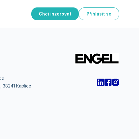
Chci inzerovat
Přihlásit se
cz
, 38241 Kaplice