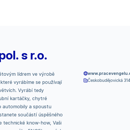
ol. s r.o.
www.pracevengelu.
větovým lídrem ve výrobě
Českobudějovická 314
, které vyrábíme se používají
ětvích. Vyrábí tedy
ubní kartáčky, chytré
o automobily a spoustu
 stanete součástí úspěšného
e technické know-how, Vaši