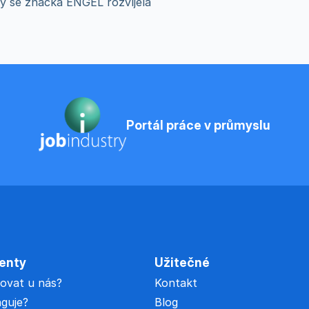
by se značka ENGEL rozvíjela
Portál práce v průmyslu
renty
Užitečné
rovat u nás?
Kontakt
nguje?
Blog