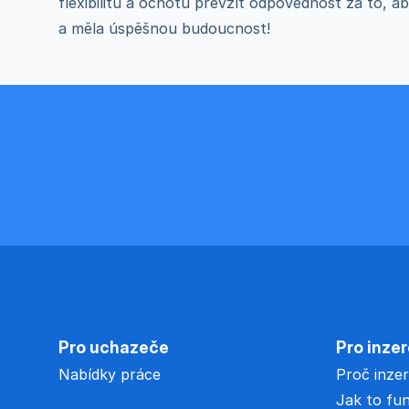
flexibilitu a ochotu převzít odpovědnost za to, a
a měla úspěšnou budoucnost!
Pro uchazeče
Pro inze
Nabídky práce
Proč inze
Jak to fu